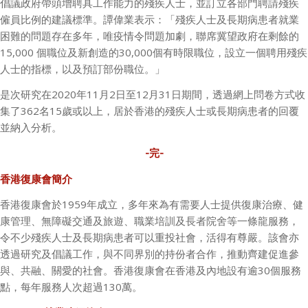
倡議政府帶頭增聘具工作能力的殘疾人士，並訂立各部門聘請殘疾
僱員比例的建議標準。譚偉業表示：「殘疾人士及長期病患者就業
困難的問題存在多年，唯疫情令問題加劇，聯席冀望政府在剩餘的
15,000
個職位及新創造的
30,000
個有時限職位，設立一個聘用殘疾
人士的指標，以及預訂部份職位。」
是次研究在
2020
年
11
月
2
日至
12
月
31
日期間，透過網上問卷方式收
集了
362
名
15
歲或以上，居於香港的殘疾人士或長期病患者的回覆
並納入分析。
-完-
香港復康會簡介
香港復康會於
1959
年成立，多年來為有需要人士提供復康治療、健
康管理、無障礙交通及旅遊、職業培訓及長者院舍等一條龍服務，
令不少殘疾人士及長期病患者可以重投社會，活得有尊嚴。該會亦
透過研究及倡議工作，與不同界別的持份者合作，推動齊建促進參
與、共融、關愛的社會。香港復康會在香港及內地設有逾
30
個服務
點，每年服務人次超過
130
萬。