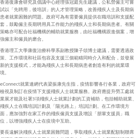
香港復康會研究及倡議中心經理張冠庭先生建議，公私營僱主可嘗
試以「先聘用，後培訓」的人才管理策略，改善殘疾人士及長期病
患者就業困難的問題。政府可為有需要僱員提供在職培訓和支援配
套，鼓勵僱主長期聘用具工作能力的殘疾人士和長期病患者。有關
策略亦可配合社福機構的輔助就業服務，由社福機構跟進個案，增
強僱主和僱員的磨合。
香港理工大學康復治療科學系副教授陳子頌博士建議，需要透過政
策、工作環境和社區包容及支援三個範疇同時介入和配合，並發展
新的支援模式，才能為殘疾人士和長期病患者創造有利的就業環
境。
eConnect
就業連網代表梁振康先生指，疫情影響各行各業，政府可
檢視及制訂在疫情下支援殘疾人士就業服務。政府應提升勞工處就
業展才能及社署
3
項殘疾人士就業計劃的工資補助，包括輔助就業、
殘疾人士在職培訓計劃及「陽光路上」培訓計劃。在工作環境方
面，應加強對在家工作的殘疾僱員支援及增設「朋輩支援員」職
位，以增強殘疾人士在疫境中互助。
要長遠解決殘疾人士就業困難問題，爭取殘疾人士就業配額制聯席