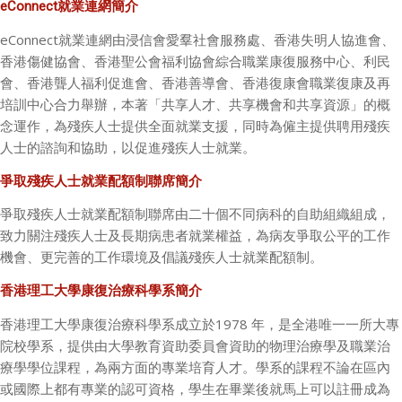
eConnect
就業連網簡介
eConnect
就業連網由浸信會愛羣社會服務處、香港失明人協進會、
香港傷健協會、香港聖公會福利協會綜合職業康復服務中心、利民
會、香港聾人福利促進會、香港善導會、香港復康會職業復康及再
培訓中心合力舉辦，本著「共享人才、共享機會和共享資源」的概
念運作，為殘疾人士提供全面就業支援，同時為僱主提供聘用殘疾
人士的諮詢和協助，以促進殘疾人士就業。
爭取殘疾人士就業配額制聯席簡介
爭取殘疾人士就業配額制聯席由二十個不同病科的自助組織組成，
致力關注殘疾人士及長期病患者就業權益，為病友爭取公平的工作
機會、更完善的工作環境及倡議殘疾人士就業配額制。
香港理工大學康復治療科學系簡介
香港理工大學康復治療科學系成立於1978 年，是全港唯一一所大專
院校學系，提供由大學教育資助委員會資助的物理治療學及職業治
療學學位課程，為兩方面的專業培育人才。學系的課程不論在區內
或國際上都有專業的認可資格，學生在畢業後就馬上可以註冊成為