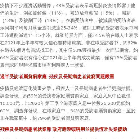
疫情下不少經濟活動暫停，
43%
受訪者表示新冠肺炎疫情影響了他
們的生計，例如被解僱（
11%
）、被迫放無薪假（
15%
）、減薪
（
13%
）及被削工時（
13%
）。在職受訪者中，被減薪的受訪者表
示同期平均每月薪金遭削減達
25-34%
，被削工時的受訪者表示每周
工時遭削減達
11-15
小時。就業前景方面，僅
34.5%
的在職人士表示
在
2021
年上半年有較大信心能持續就業。非在職受訪者中，約
62%
在過去
6
個月曾嘗試找工作，其中僅
50%
獲得最少一次面試機會。約
64%
受訪者沒有信心在
2021
年上半年內成功就業，僅有
15%
受訪者
表示認同現時求職市場有利殘疾人士就業。
過半受訪者屬貧窮家庭
殘疾及長期病患者貧窮問題嚴重
疫情及經濟惡化雙重夾擊，殘疾人士及長期病患者生活更顯拮据。
調查發現，約
59%
的受訪者家庭屬貧窮家庭，家庭入息中位數僅
10,000
元，比
2020
年第三季全港家庭入息中位數
26,200
元低約
62%
。調查亦發現，在職家庭中，
54%
的受訪者屬貧窮家庭；至於
非在職家庭中，約
79%
的受訪者屬貧窮家庭。
殘疾及長期病患者就業難
政府應帶頭聘用並提供恆常失業援助