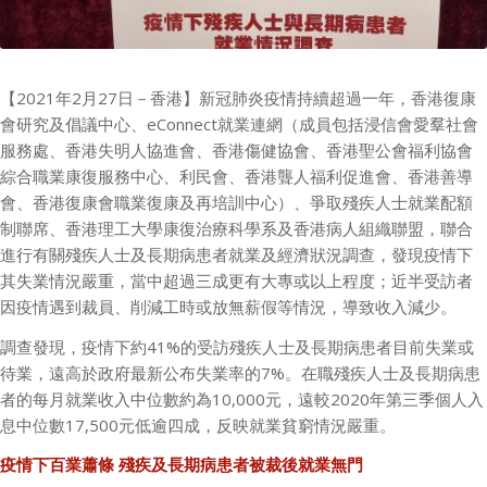
【
2021
年
2
月
27
日－香港】新冠肺炎疫情持續超過一年，香港復康
會研究及倡議中心、
eConnect
就業連網（成員包括浸信會愛羣社會
服務處、香港失明人協進會、香港傷健協會、香港聖公會福利協會
綜合職業康復服務中心、利民會、香港聾人福利促進會、香港善導
會、香港復康會職業復康及再培訓中心）、爭取殘疾人士就業配額
制聯席、香港理工大學康復治療科學系及香港病人組織聯盟，聯合
進行有關殘疾人士及長期病患者就業及經濟狀況調查，發現疫情下
其失業情況嚴重，當中超過三成更有大專或以上程度；近半受訪者
因疫情遇到裁員、削減工時或放無薪假等情況，導致收入減少。
調查發現，疫情下約
41%
的受訪殘疾人士及長期病患者目前失業或
待業，遠高於政府最新公布失業率的
7%
。在職殘疾人士及長期病患
者的每月就業收入中位數約為
10,000
元，遠較
2020
年第三季個人入
息中位數
17,500
元低逾四成，反映就業貧窮情況嚴重。
疫情下百業蕭條
殘疾及長期病患者被裁後就業無門