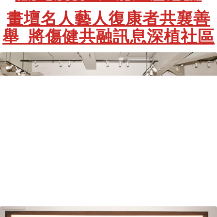
畫壇名人藝人復康者共襄善
舉 將傷健共融訊息深植社區
香港復康會主席張偉良先生（右五）、總裁
梁佩如博士（左二）、和機構傳訊及籌募委
員會主席司徒永富博士（右二）連同一眾參
展畫家及贊助者，包括趙祥誠先生Ben（左
一）、徐智勇先生(小肥)（左三）、舒崇雲
老師（左四）、朱潔儀小姐（左五）、楊于
銘先生（右四）、陳勉良先生（右三）及李
佳芯小姐（右一）剪綵，為畫展拉開序幕。