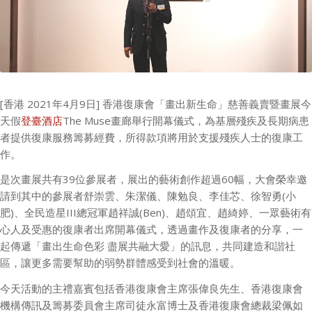
[香港
2021
年
4
月
9
日
]
香港復康會「畫出新生命」慈善義賣暨畫展今
天假
登臺酒店
The Muse畫廊舉行開幕儀式，為基層殘疾及長期病患
者提供復康服務籌募經費，所得款項將用於支援殘疾人士的復康工
作。
是次畫展共有
39
位參展者，展出的藝術創作超過
60
幅，大會榮幸邀
請到其中的參展者舒崇雲、朱潔儀、陳勉良、李佳芯、徐智勇
(
小
肥
)
、全民造星
III
總冠軍趙祥誠
(Ben)
、趙頌宜、趙綺婷、一眾藝術有
心人及受惠的復康者出席開幕儀式，透過畫作及復康者的分享，一
起傳遞「畫出生命色彩 盡展共融大愛」的訊息，共同建造和諧社
區，讓更多需要幫助的弱勢群體感受到社會的溫暖。
今天活動的主禮嘉賓包括香港復康會主席張偉良先生、香港復康會
機構傳訊及籌募委員會主席司徒永富博士及香港復康會總裁梁佩如