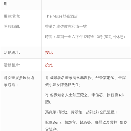
期
:
展覽場地
:
The Muse登臺酒店
開放時間
:
香港九龍佐敦志和街一號
時間：星期一至六下午
12
時至
10
時
(
星期日休息
)
活動網址
:
按此
活動相片
:
按此
是次畫展參展藝術
1) 國際著名畫家馮永基教授、舒崇雲老師、朱潔
家包括：
儀小姐及陳勉良先生;
2) 各界知名人士如王菀之、李佳芯、徐智勇 (小
肥)、
馮兆華 (華戈)、黃翠如、趙祥誠 (全民造星III
冠軍Ben)、趙頌宜、趙綺婷、鄧麗欣及黎柱 (黎姿
父親)等;