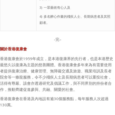
3) 一眾藝術有心人及
4) 多名醉心作畫的殘疾人士、長期病患者及其照
顧者。
-完
–
關於香港復康會
香港復康會於1959年成立，是本港復康界的先行者，也是本港歷史
最悠久以復康為主題的慈善團體。香港復康會多年來為有需要使用
者提供復康治療、健康管理、無障礙交通及旅遊、職業培訓及長者
院舍等一條龍服務，令不少殘疾人士及長期病患者可以重投社會，
活得有尊嚴。該會亦透過研究及倡議工作，與不同界別的持份者合
作，推動齊建促進參與、共融、關愛的社會。
香港復康會在香港及內地設有逾30個服務點，每年服務人次超過
130萬。