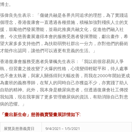
博士。
張偉良先生表示﹕「傷健共融是各界共同追求的理想，為了實踐這
個理念，香港復康會一直透過各種措施，積極加強對殘疾人士的支
援，鼓勵他們發展潛能，並藉此推廣共融文化，促進他們融入社
會。今次慈善畫展邀得本會的服務受惠者發揮潛能，獻出畫作，希
望大家多多支持他們，為扶助弱勢社群出一分力，亦對他們的藝術
才能作出認同，讓他們可以過更有意義的生活。」
香港復康會服務受惠者吳肇楓先生表示：「我以前很容易與人爭
執，但習畫之後改變了火爆的性格，心境變得輕鬆平和，待人處事
也不會太執著，與家人關係得到大幅改善，而我在
2000
年開始更成
為畫班的義務導師，在幫人的同時自己亦獲益不少，亦實踐了助人
自助的精神。此外，我本身是糖尿病患者，但透過復康會社工傳授
我知識，現在我掌握了更多管理糖尿病的資訊，有助消除自己對患
病的恐懼。」
「畫出新生命」慈善義賣暨畫展
詳情如下
:
展覽及慈善義賣日
9/4/2021 – 1/5/2021