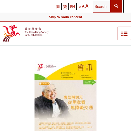
A
A
简
繁
EN
A
Skip to main content