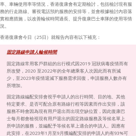
率、車輛使用率等情況，香港復康會有定期檢討，包括檢討現有服
務的行走路線、審視電話預約服務的安排等，並會根據檢討內容落
實相應措施，以改善輪候時間過長、提升復康巴士車隊的使用等情
況。
香港復康會今日（25日）就報告內容有以下補充：
固定路線申請人輪候時間
固定路線常用客戶群組的出行模式因
2019
冠狀病毒疫情而有
所改變，
2020
至
2022
年的全年總乘客人次因此而有所減
少，至
2023
年疫情退減下服務需求回復，申請服務人數亦有
所增加。
固定路線編配安排會視乎申請人的出行時間、目的地、其他
特定要求、是否可配合原有路線行程等因素而作出安排，該
服務不時會因為現有用戶退出而出現空缺位置，因此復康巴
士每月都會檢視現有用戶退出的固定路線服務及等候名單上
所申請的服務，並編配予等候名單上適合的申請人。因應有
此安排，在
2023
年
1
月至
9
月獲編配安排的申請人約有
93%
可