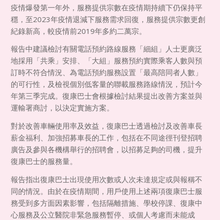
疫情爆發第一年外，服務提供宗數在疫情期持續下仍保持平
穩，至
2023
年疫情退減下服務需求回復，服務提供宗數更創
紀錄新高，較疫情前
2019
年多約二萬宗。
報告中建議檢討有關電話預約路線服務「細組」人士更廣泛
地採用「共乘」安排、「大組」服務預約實際乘客人數與預
訂時不符合情況、為電話預約服務設置「最高陪同者人數」
的可行性，及檢視個別低客量的聯載服務路線情況，預計今
年第三季完成。復康巴士會根據檢討結果提出改善方案並與
運輸署商討，以決定實施方案。
對於改善車輛使用率及效益，復康巴士透過檢討及改善車長
薪金福利、加強招募車長的工作，包括在不同途徑刊登招聘
廣告及參與各機構舉行的招聘會，以招募足夠的司機，提升
復康巴士的服務量。
報告指出復康巴士出現使用次數或人次未達規定或與報稱不
同的情況。由於在疫情期間，用戶使用上述兩項復康巴士服
務受到多方面因素影響，包括隔離措施、學校停課、復康中
心服務及公立醫院非緊急服務暫停、或個人考慮而未能成