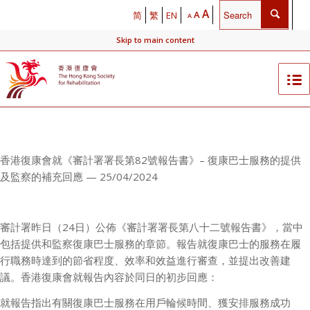
A
A
简
繁
EN
A
Skip to main content
香港復康會就《審計署署長第
82
號報告書》
–
復康巴士服務的提供
及監察的補充回應 —
25/04/2024
審計署昨日（
24
日）公佈《審計署署長第八十二號報告書》，當中
包括提供和監察復康巴士服務的章節。報告就復康巴士的服務在履
行職務時達到的節省程度、效率和效益進行審查，並提出改善建
議。香港復康會就報告內容於同日的初步回應：
就報告指出有關復康巴士服務在用戶輪候時間、獲安排服務成功