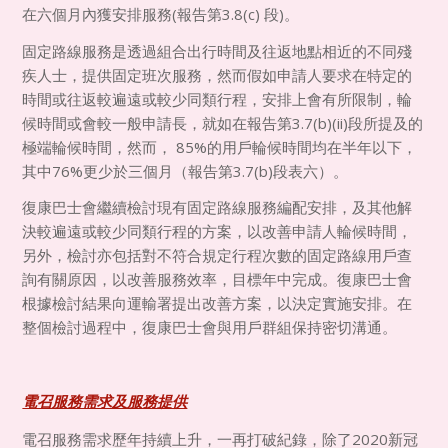
在六個月內獲安排服務
(
報告第
3.8(c)
段
)
。
固定路線服務是透過組合出行時間及往返地點相近的不同殘
疾人士，提供固定班次服務，然而假如申請人要求在特定的
時間或往返較遍遠或較少同類行程，安排上會有所限制，輪
候時間或會較一般申請長，就如在報告第
3.7(b)(ii)
段所提及的
極端輪候時間，然而，
85%
的用戶輪候時間均在半年以下，
其中
76%
更少於三個月（報告第
3.7(b)
段表六）。
復康巴士會繼續檢討現有固定路線服務編配安排，及其他解
決較遍遠或較少同類行程的方案，以改善申請人輪候時間，
另外，檢討亦包括對不符合規定行程次數的固定路線用戶查
詢有關原因，以改善服務效率，目標年中完成。復康巴士會
根據檢討結果向運輸署提出改善方案，以決定實施安排。在
整個檢討過程中，復康巴士會與用戶群組保持密切溝通。
電召服務需求及服務提供
電召服務需求歷年持續上升，一再打破紀錄，除了
2020
新冠