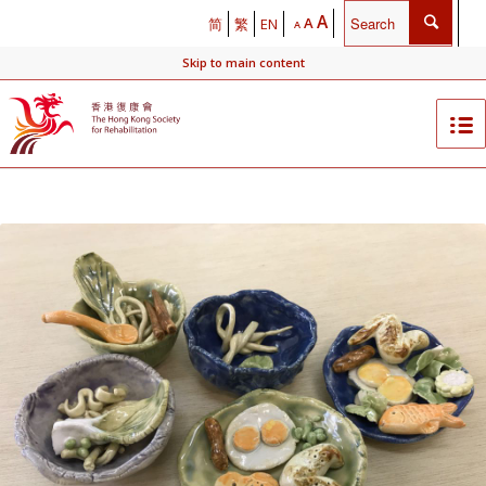
A
A
简
繁
EN
A
Skip to main content