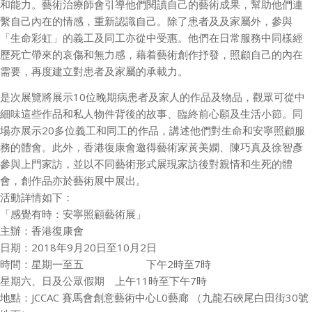
和能力。藝術治療師會引導他們閱讀自己的藝術成果，幫助他們連
繫自己內在的情感，重新認識自己。除了患者及及家屬外，參與
「生命彩虹」的義工及同工亦從中受惠。他們在日常服務中同樣經
歷死亡帶來的哀傷和無力感，藉着藝術創作抒發，照顧自己的內在
需要，再度建立對患者及家屬的承載力。
是次展覽將展示10位晚期病患者及家人的作品及物品，觀眾可從中
細味這些作品和私人物件背後的故事、臨終前心願及生活小節。同
場亦展示20多位義工和同工的作品，講述他們對生命和安寧照顧服
務的體會。此外，香港復康會邀得藝術家黃美嫻、陳巧真及徐智彥
參與上門家訪，並以不同藝術形式展現家訪後對親情和生死的體
會，創作品亦於藝術展中展出。
活動詳情如下：
「感覺有時：安寧照顧藝術展」
主辦：香港復康會
日期：2018年9月20日至10月2日
時間：星期一至五 下午2時至7時
星期六、日及公眾假期 上午11時至下午7時
地點：JCCAC 賽馬會創意藝術中心L0藝廊 （九龍石硤尾白田街30號