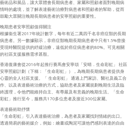
藝術品和展品，讓大眾體會長期病患者、家屬和照顧者面對晚期病
情時的處境，並了解表達藝術治療對病患者和照顧者的幫助，從而
鼓勵大眾關注晚期長期病患者的安寧照顧的重要性。
晚期患者安寧照顧值得關注
根據衞生署2017年統計數字，每年有近二萬四千名非癌症類的長期
病患者。另一數據顯示，非癌症類晚期長期病患者中只有1.5%曾接
受現時醫院提供的紓緩治療，遠低於癌症病患者的80%。可見相關
的社區支援服務需求甚殷。
香港復康會從2016年起推行賽馬會安寧頌「安晴．生命彩虹」 社區
安寧照顧計劃（下稱：「生命彩虹」），為晚期長期病患者提供身
心靈的全人社區支援。「 生命彩虹」 通過上門家訪、醫社及義工合
作、以及表達藝術治療的方式，協助患者及家屬規劃晚期生活及臨
終護理，令他們能維持自主、有尊嚴及有意義的晚期生活。「生命
彩虹」推行至今，服務共170多位患者及接近300位家屬。
表達藝術助抒懷
「生命彩虹」引入表達藝術治療，為患者及家屬找到情緒的出口。
透過簡易的藝術媒介，例如：繪畫或陶泥可讓他們感到表達的自由