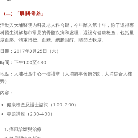
（二）「肌‧關‧骨‧絡」
活動與大埔醫院內科及老人科合辦，今年踏入第十年，除了邀得專
科醫生講解都市常見的骨骼疾病和處理，還設有健康檢查，包括量
度血壓、體重指標、血糖、總膽固醇、關節柔軟度。
日期：
2017
年
3
月
25
日（六）
時間：下午
1:00
至
4:30
地點：大埔社區中心一樓禮堂（大埔鄉事會街
2
號，大埔綜合大樓
旁）
內容：
健康檢查及護士諮詢（
1:00–2:00
）
專題講座（
2:30-4:30
）
痛風診斷與治療