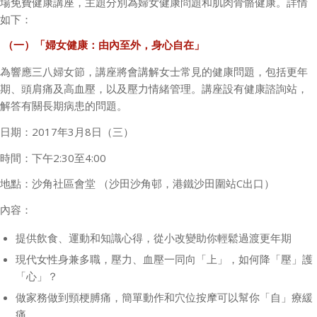
場免費健康講座，主題分別為婦女健康問題和肌肉骨骼健康。詳情
如下：
（一）「婦女健康：由內至外，身心自在」
為響應三八婦女節，講座將會講解女士常見的健康問題，包括更年
期、頭肩痛及高血壓，以及壓力情緒管理。講座設有健康諮詢站，
解答有關長期病患的問題。
日期：
2017
年
3
月
8
日（三）
時間：下午
2:30
至
4:00
地點：沙角社區會堂 （沙田沙角邨，港鐵沙田圍站
C
出口）
內容：
提供飲食、運動和知識心得，從小改變助你輕鬆過渡更年期
現代女性身兼多職，壓力、血壓一同向「上」，如何降「壓」護
「心」？
做家務做到頸梗膊痛，簡單動作和穴位按摩可以幫你「自」療緩
痛