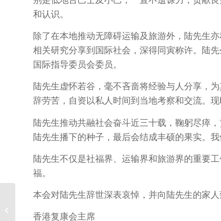
和认识。
除了在本地推动无障碍运输及旅游外，陆先生亦
相关研究分享到国际社会，深得同寅称许。陆先
国际指导委员会委员。
陆先生虚怀若谷，毫不吝啬将经验与人分享，为
辞劳苦，自资以私人时间到当地考察和交流。现
陆先生推动共融社会奋斗近三十载，鞠躬尽瘁，
陆先生播下的种子，最后会结成丰硕的果实。我
陆先生不仅是社福界、运输界和旅游界的重要工
福。
本会对陆先生辞世深表哀悼，并向陆先生的家人
香港复康会《牛岁喜迎
春慈善义卖》贺年利是
香港复康会主席
封及挥春即...