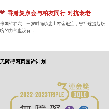
香港复康会与柏友同行 对抗衰老
张国维在六十一岁时确诊患上柏金逊症，曾经连提起饭