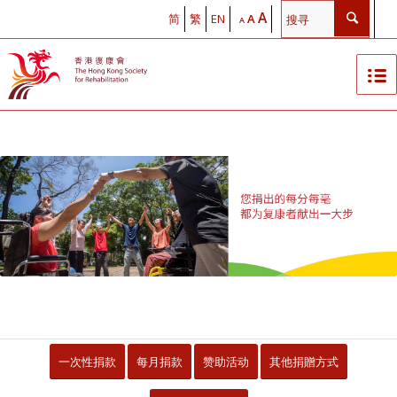
A
简
繁
EN
A
A
一次性捐款
每月捐款
赞助活动
其他捐贈方式