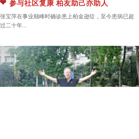
参与社区复康 柏友助己亦助人
张宝萍在事业颠峰时确诊患上柏金逊症，至今患病已超
过二十年…