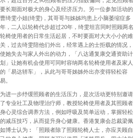
要长期面对极大的身心及经济压力。另一位参加活动的
曹绮雯小姐(绮雯)，其哥哥与姊姊均患上小脑萎缩症多
年，二人以轮椅代步超过20年，绮雯坦言同时照顾两名
轮椅使用者的日常生活起居，不时要面对大大小小的难
关，过去绮雯陪他们外出，经常遇上的士拒载的情况，
使她失去与家人外出的动力，「八达通复康交通资助计
划」让她有机会使用可同时容纳两名轮椅使用者及家人
的「易达轿车」，从此与哥哥姊姊外出亦变得轻松容
易。
为进一步纾缓照顾者的生活压力，是次活动更特别邀请
了专业社工及物理治疗师，教授轮椅使用者及其照顾者
身心灵综合调养方法，例如呼吸及简单运动，掌握轻松
的减压技巧，从而提升身心健康。香港复康会总裁梁佩
如博士认为︰「照顾者除了照顾轮椅人士，亦应关顾自