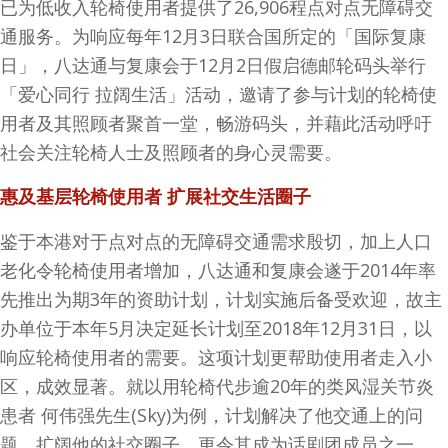
已为低收入轮椅使用者提供了26,906程点对点无障碍交
通服务。为响应每年12月3日联合国所定的「国际复康
日」，八达通与复康会于12月2日假启德邮轮码头举行
「爱心同行 拉阔生活」活动，邀请了参与计划的轮椅使
用者及其照顾者聚首一堂，畅游码头，并藉此活动呼吁
社会关注轮椅人士及照顾者的身心灵需要。
惠及基层轮椅使用者
扩展社交生活圈
子
鉴于本港对于点对点的无障碍交通需求殷切，加上人口
老化令轮椅使用者增加，八达通和复康会遂于2014年率
先推出为期3年的资助计划，计划实施后备受欢迎，故主
办单位于本年5月决定延长计划至2018年12月31日，以
响应轮椅使用者的需要。这项计划更帮助使用者走入小
区，成效显著。就以用轮椅代步逾20年的类风湿关节炎
患者 何伟强先生(Sky)为例，计划解决了他交通上的问
题，扩阔他的社交圈子，更令其成为话剧团成员之一。