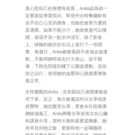
真心想自己的身體有改善，Anita認為就一
定要跟從專業指示。即使外出時餐廳鮮有
合乎自己心意的膳食，但她也會努力遷就
及適應。如果不能少汁，她就會盡可以撥
開，甚或乎加一點水沖淡它。除了飲食
上，積極的她亦於生活上進行了一些調
整。每週日，Anita都會風雨不改地去做運
動，天氣明媚時就去行大老山，從不厭
倦，下雨也照樣到樓下公園做運動。這份
持之以行，使得她的血壓和心跳都逐漸恢
復正常。
生性樂觀的Anita，沒有因自己身體康復就
停下來。反之，每次被邀請外出分享病患
經歷時，她也樂意出席，更會在社區復康
網絡做義工。Anita興奮分享道有次在心臟
科講座分享，當時大會的嘉賓是陳豪。她
有幸見到他之餘，更能和他一起喝咖啡，