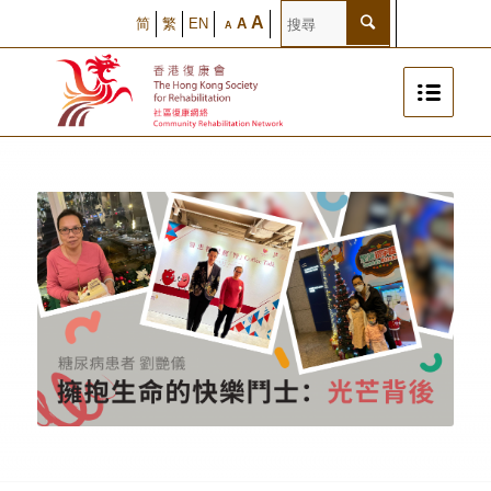
A
简
繁
EN
A
A