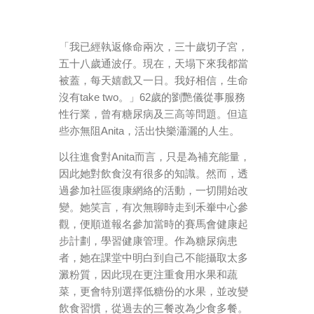
「我已經執返條命兩次，三十歲切子宮，
五十八歲通波仔。現在，天塌下來我都當
被蓋，每天嬉戲又一日。我好相信，生命
沒有take two。」62歲的劉艷儀從事服務
性行業，曾有糖尿病及三高等問題。但這
些亦無阻Anita，活出快樂瀟灑的人生。
以往進食對Anita而言，只是為補充能量，
因此她對飲食沒有很多的知識。然而，透
過參加社區復康網絡的活動，一切開始改
變。她笑言，有次無聊時走到禾輋中心參
觀，便順道報名參加當時的賽馬會健康起
步計劃，學習健康管理。作為糖尿病患
者，她在課堂中明白到自己不能攝取太多
澱粉質，因此現在更注重食用水果和蔬
菜，更會特別選擇低糖份的水果，並改變
飲食習慣，從過去的三餐改為少食多餐。