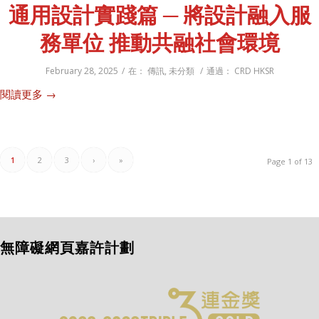
通用設計實踐篇 ─ 將設計融入服
務單位 推動共融社會環境
February 28, 2025
/
在：
傳訊
,
未分類
/
通過：
CRD HKSR
閱讀更多
→
1
2
3
›
»
Page 1 of 13
無障礙網頁嘉許計劃