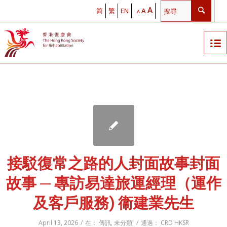
A
简
繁
EN
A
A
接駁復常之路的人封面故事封面
故事 ─ 專訪易達旅運經理（運作
及客戶服務) 衞建業先生
April 13, 2026
/
在：
傳訊
,
未分類
/
通過：
CRD HKSR