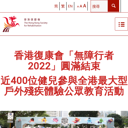
A
简
繁
EN
A
A
香港復康會
「
無障行者
2022
」
圓滿結束
近
400
位健兒參與全港最大型
戶外殘疾體驗公眾教育活動