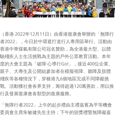
下一頁
1
2
3
（香港·2022年12月11日）由香港復康會舉辦的「無障行
者2022」，今日於中環遮打道行人專用區舉行。活動由
香港中華煤氣有限公司冠名贊助，為全港最大型、以體
驗殘疾人士生活挑戰為主題的戶外公眾教育活動。本年
度的大會主題為「破障·心導行
Go!
」，接近400位企業、
親子、大專生及公開組參加者在模擬視障、聽障及肢體
殘疾等各種情況下，穿梭港九
6
個地區完成不同障礙挑
戰。活動獲社會各界支持，籌得超過120萬善款，用以推
行及發展復康會各類型的復康服務。
「無障行者2022」上午的起步禮由主禮嘉賓為平等機會
委員會主席朱敏健先生主持；下午的頒獎禮暨無障礙嘉