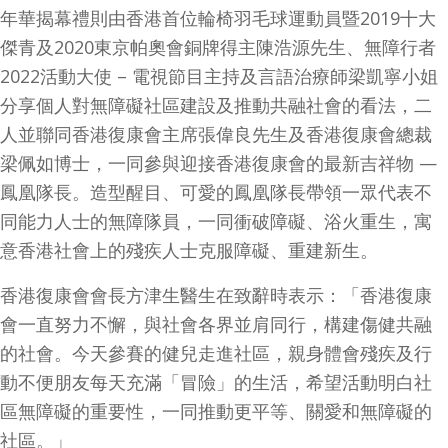
年華揭幕禮則由香港首位輪椅羽毛球運動員暨2019十大
傑青及2020東京帕奧會銅牌得主陳浩源先生、無障行者
2022
活動大使
–
電視節目主持及言語治療師梁凱寧小姐
分享個人對無障礙社區建設及推動共融社會的看法，二
人並聯同香港復康會主席張偉良先生及香港復康會總裁
梁佩如博士，一同參與迎接香港復康會的最新吉祥物 —
鳳凰隊長。造型醒目、可愛的鳳凰隊長帶領一眾代表不
同能力人士的無障隊員，一同衝破障礙、浴火重生，寓
意香港社會上的殘疾人士克服障礙、重建新生。
香港復康會會長方津生醫生在致辭時表示：「香港復康
會一直努力不懈，與社會各界並肩同行，構建傷健共融
的社會。今天參賽的健兒走進社區，親身體會殘疾及行
動不便朋友每天充滿「冒險」的生活，希望活動明白社
區無障礙的重要性，一同推動更平等、關愛和無障礙的
社區。」