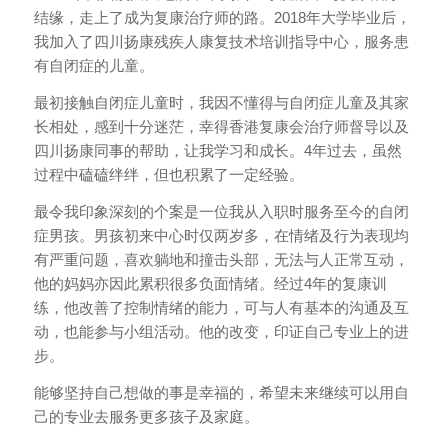
结缘，走上了成为复康治疗师的路。2018年大学毕业后，
我加入了四川扬康残疾人康复技术培训指导中心，服务患
有自闭症的儿童。
最初接触自闭症儿童时，我因不懂得与自闭症儿童及其家
长相处，感到十分迷茫，幸得香港复康会治疗师督导以及
四川扬康同事的帮助，让我学习和成长。4年过去，虽然
过程中磕磕绊绊，但也积累了一定经验。
最令我印象深刻的个案是一位我从入职时服务至今的自闭
症男孩。男孩初来中心时仅两岁多，在情绪及行为表现均
有严重问题，喜欢躺地和撞击头部，无法与人正常互动，
他的妈妈亦因此累积很多负面情绪。经过4年的复康训
练，他改善了控制情绪的能力，可与人有基本的沟通及互
动，也能参与小组活动。他的改变，印证自己专业上的进
步。
能够坚持自己想做的事是幸福的，希望未来继续可以用自
己的专业去服务更多孩子及家庭。