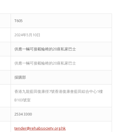
T605
2024年5月10日
供應一輛可接載輪椅的20座私家巴士
供應一輛可接載輪椅的20座私家巴士
採購部
香港九龍藍田復康徑7號香港復康會藍田綜合中心1樓
B103號室
2534 3300
tender@rehabsociety.org.hk