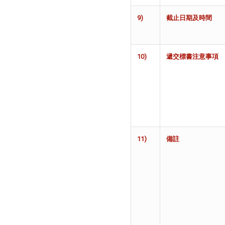
9)
截止日期及時
間
10)
遞交標書注意事
項
11)
備
註