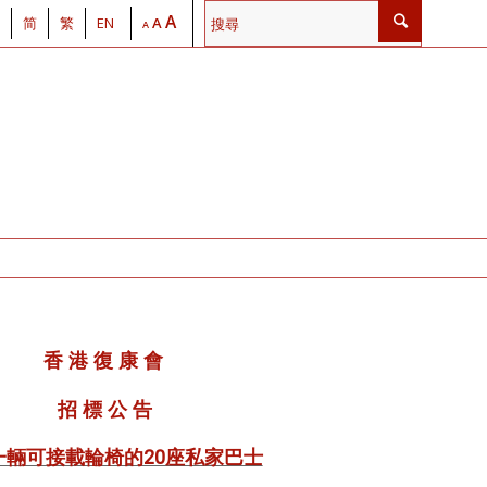
A
简
繁
EN
A
A
香
港
復
康
會
招
標
公
告
一輛可接載輪椅的20座私家巴士