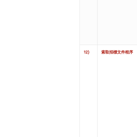
12)
索取招標文件程
序