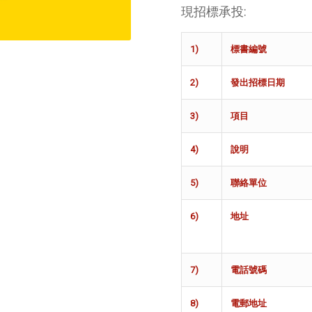
現招標承投:
1)
標書編
號
2)
發出招標日
期
3)
項
目
4)
說
明
5)
聯絡
單位
6)
地
址
7)
電話號
碼
8)
電郵地
址