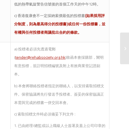
低的熱帶氣旋警告信號後的首個工作天的中午12時。
c) 香港復康會不一定採納索價最低的投標書
(
如果採用評
分制度，則為最高得分的投標書
)
或任何一份投標書，並
有權與任何投標者商議批出合約的條款。
港
a) 投標者必須先透過電郵
(
tender@rehabsociety.org.hk
)致函本會
採購部
，闡明
有意投標，並註明招標編號及附上有效商業登記證副
本。
b) 本會將聯絡投標者指定的聯絡人，以安排索取招標文
件。保密協議將先行發送予投標者。簽妥的保密協議正
本需與完成的標書一併交回本會。
c) 索取招標文件時必須備妥下列文件 :
1. 已由經理
/
總監或以上職級
人士
簽署及蓋上公司印章的