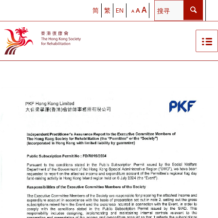
A
简
繁
EN
A
A