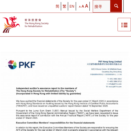
A
简
繁
EN
A
A