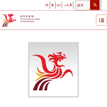
A
简
繁
EN
A
A