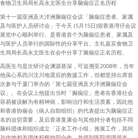
食物卫生局局长高永文医生分享脑痫症正名历程
第十一届亚洲及大洋洲脑痫症会议「脑痫症患者、家属
及与医护人员研讨会」于今天 (5月15日)假香港湾仔会议
展览中心顺利举行。是香港首个为脑痫症患者、家属及
与医护人员举行的国际性的分享平台。主礼嘉宾食物卫
生局局长高永文医生在会中分享了脑痫症正名历程。
高医生与是次研讨会渊源甚深，可追溯至2008年，当年
他虽心系四川汶川地震后的救援工作，但都坚持出席首
次参与于厦门举办的「第七届亚洲及大洋洲脑痫症会
议」。在会议上他提出当时「癫痫症」患者在香港社会
容易被误解为有精神病，影响治疗和生活质素，因此他
和香港协痫会（病人自助组织）的代表提出为脑痫症正
名的迫切需要，及后香港复康会与其他持分者包括不同
脑科团体和组织成立「正名工作小组」推展工作，其间
与内地相关团体积极协同合作，并得到医院管理局支