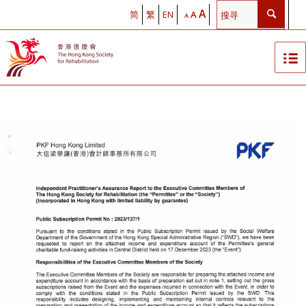
A
简
繁
EN
A
A