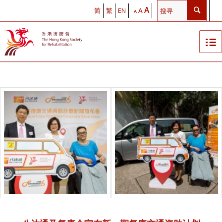
A
简
繁
EN
A
A