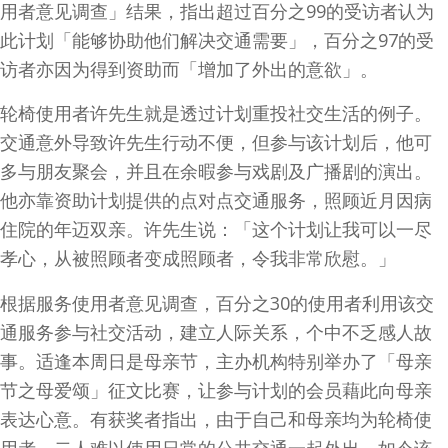
用者意见调查」结果，指出超过百分之99的受访者认为
此计划「能够协助他们解决交通需要」，百分之97的受
访者亦因为得到资助而「增加了外出的意欲」。
轮椅使用者许先生就是透过计划重投社交生活的例子。
交通意外导致许先生行动不便，但参与该计划后，他可
多与朋友聚会，并且在余暇参与戏剧及广播剧的演出。
他亦靠资助计划提供的点对点交通服务，照顾近月因病
住院的年迈双亲。许先生说：「这个计划让我可以一尽
孝心，从被照顾者变成照顾者，令我非常欣慰。」
根据服务使用者意见调查，百分之30的使用者利用该交
通服务参与社交活动，建立人际关系，个中不乏感人故
事。适逢本周日是母亲节，主办机构特别举办了「母亲
节之母爱颂」征文比赛，让参与计划的会员藉此向母亲
表达心意。有获奖者指出，由于自己和母亲均为轮椅使
用者，二人难以使用日常的公共交通一起外出，如今该