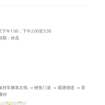
午1:00；下午2:00至5:30
假期：休息
持车辆靠左线 → 鲤鱼门道 → 观塘绕道 → 茶
复康径