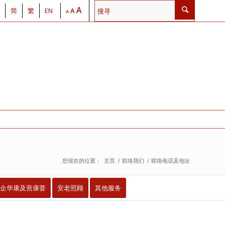
A
简
繁
EN
A
A
您现在的位置：
主页
/
联络我们
/
联络电话及地址
企华康及营康荟
安老照顾
其他服务