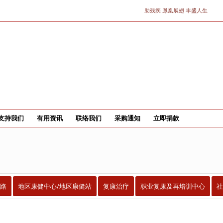
助残疾 鳯凰展翅 丰盛人生
支持我们
有用资讯
联络我们
采购通知
立即捐款
路
地区康健中心/地区康健站
复康治疗
职业复康及再培训中心
社