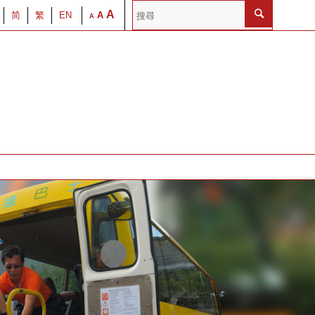
A
简
繁
EN
A
A