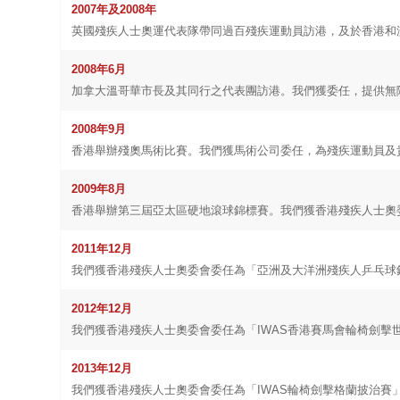
2007
年及
2008
年
英國殘疾人士奧運代表隊帶同過百殘疾運動員訪港，及於香港和
2008
年
6
月
加拿大溫哥華市長及其同行之代表團訪港。我們獲委任，提供無
2008
年
9
月
香港舉辦殘奧馬術比賽。我們獲馬術公司委任，為殘疾運動員及
2009
年
8
月
香港舉辦第三屆亞太區硬地滾球錦標賽。我們獲香港殘疾人士奧
2011
年
12
月
我們獲香港殘疾人士奧委會委任為「亞洲及大洋洲殘疾人乒乓球
2012
年
12
月
我們獲香港殘疾人士奧委會委任為「
IWAS
香港賽馬會輪椅劍擊
2013
年
12
月
我們獲香港殘疾人士奧委會委任為「
IWAS
輪椅劍擊格蘭披治賽