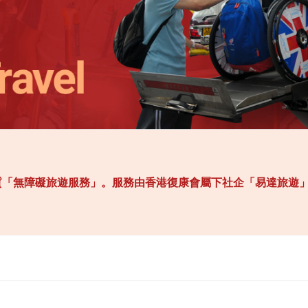
質「無障礙旅遊服務」。服務由香港復康會屬下社企「易達旅遊