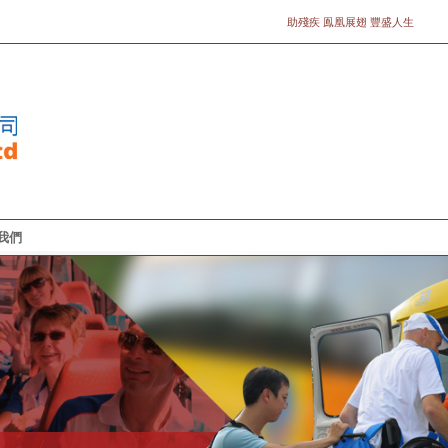
助殘疾 鳯凰展翅 豐盛人生
我們