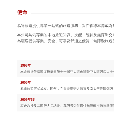
使命
易達旅遊提供專業一站式的旅遊服務，旨在倡導本港成為
本公司具備專業的本地旅遊知識、技能、經驗及無障礙交
為顧客提供專業、安全、可靠及舒適之優質「無障礙旅遊
1998
年
本會曾擔任國際復康總會第十一屆亞太區會議暨亞太區殘疾人士
2003
年
易達旅遊正式成立。同年，在香港舉辦之遠東及南太平洋區傷殘
2006
年
6
月
霍金教授及其同行人員訪港。我們獲委任提供無障礙交通接載服