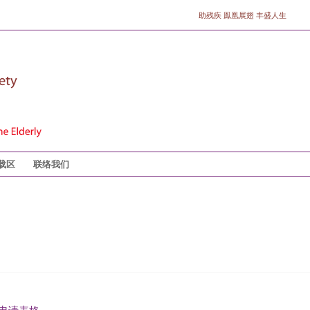
助残疾 鳯凰展翅 丰盛人生
载区
联络我们