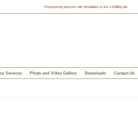
Empowering persons with disabilities to live a fulfilling life
ur Services
Photo and Video Gallery
Downloads
Contact Us